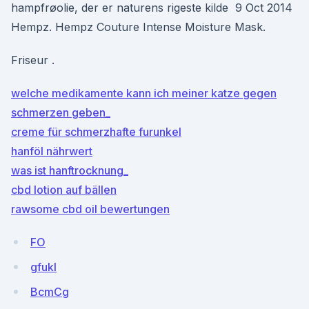
hampfrøolie, der er naturens rigeste kilde 9 Oct 2014
Hempz. Hempz Couture Intense Moisture Mask.
Friseur .
welche medikamente kann ich meiner katze gegen
schmerzen geben_
creme für schmerzhafte furunkel
hanföl nährwert
was ist hanftrocknung_
cbd lotion auf bällen
rawsome cbd oil bewertungen
FO
gfukI
BcmCg